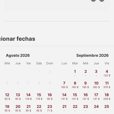
cionar fechas
Agosto 2026
Septiembre 2026
Mié
Jue
Vie
Sáb
Dom
Lun
Mar
Mié
Jue
Vie
1
2
1
2
3
4
-
-
-
-
-
132 $
5
6
7
8
9
7
8
9
10
11
-
-
-
-
-
165 $
165 $
165 $
282 $
376 $
12
13
14
15
16
14
15
16
17
18
83 $
95 $
118 $
118 $
95 $
141 $
141 $
141 $
141 $
258 $
19
20
21
22
23
21
22
23
24
25
95 $
95 $
95 $
95 $
71 $
-
-
-
-
-