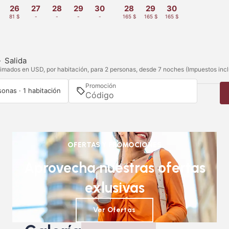
26
27
28
29
30
28
29
30
81 $
-
-
-
-
165 $
165 $
165 $
—
Salida
imados en USD, por habitación, para 2 personas, desde 7 noches (Impuestos incl
Promoción
sonas · 1 habitación
OFERTAS Y PROMOCIONES
Aprovecha nuestras ofertas
exlusivas
Ver Ofertas