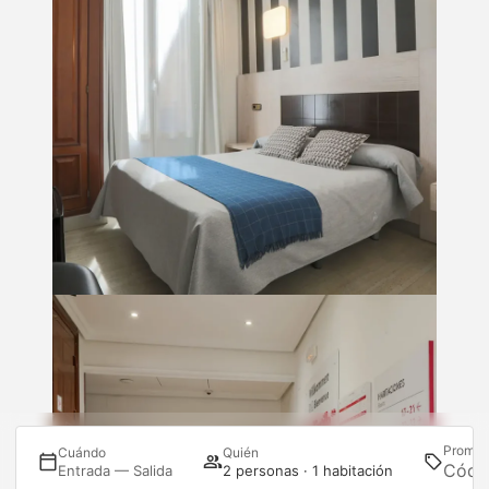
Promoc
Cuándo
Quién
 I
Entrada — Salida
2 personas · 1 habitación