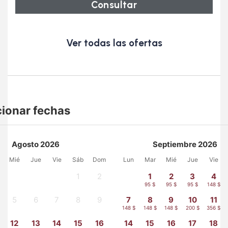
Consultar
Ver todas las ofertas
cionar fechas
Agosto 2026
Septiembre 2026
Mié
Jue
Vie
Sáb
Dom
Lun
Mar
Mié
Jue
Vie
1
2
1
2
3
4
-
-
95 $
95 $
95 $
148 $
5
6
7
8
9
7
8
9
10
11
-
-
-
-
-
148 $
148 $
148 $
200 $
356 $
12
13
14
15
16
14
15
16
17
18