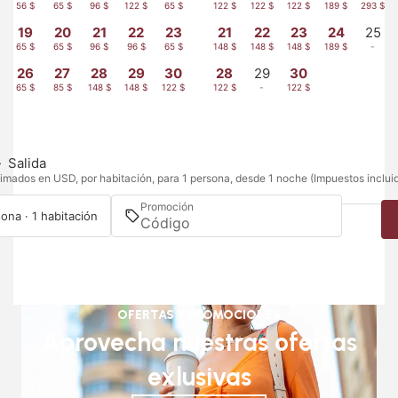
56 $
65 $
96 $
122 $
65 $
122 $
122 $
122 $
189 $
293 $
19
20
21
22
23
21
22
23
24
25
65 $
65 $
96 $
96 $
65 $
148 $
148 $
148 $
189 $
-
26
27
28
29
30
28
29
30
65 $
85 $
148 $
148 $
122 $
122 $
-
122 $
—
Salida
imados en USD, por habitación, para 1 persona, desde 1 noche (Impuestos inclui
Promoción
ona · 1 habitación
OFERTAS Y PROMOCIONES
Aprovecha nuestras ofertas
exlusivas