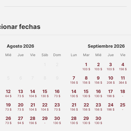
cionar fechas
Agosto 2026
Septiembre 2026
Mié
Jue
Vie
Sáb
Dom
Lun
Mar
Mié
Jue
Vie
1
2
1
2
3
4
-
-
103 $
103 $
103 $
156 $
5
6
7
8
9
7
8
9
10
11
-
-
-
-
-
156 $
156 $
156 $
208 $
364 $
12
13
14
15
16
14
15
16
17
18
64 $
73 $
104 $
130 $
73 $
130 $
130 $
130 $
198 $
-
19
20
21
22
23
21
22
23
24
25
73 $
73 $
104 $
104 $
73 $
156 $
156 $
156 $
198 $
-
26
27
28
29
30
28
29
30
73 $
94 $
156 $
-
130 $
130 $
130 $
130 $