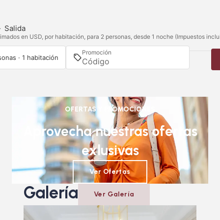
—
Salida
imados en USD, por habitación, para 2 personas, desde 1 noche (Impuestos inclu
Promoción
sonas · 1 habitación
OFERTAS Y PROMOCIONES
Aprovecha nuestras ofertas
exlusivas
Ver Ofertas
Galería
Ver Galería