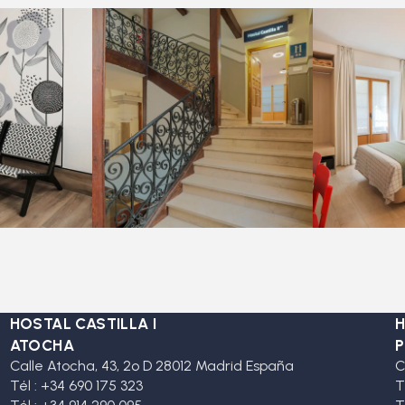
HOSTAL CASTILLA I
H
ATOCHA
P
Calle Atocha, 43, 2º D 28012 Madrid España
C
Tél : +34 690 175 323
T