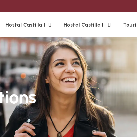
Hostal Castilla I
Hostal Castilla II
Tour
tions