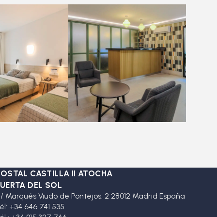
OSTAL CASTILLA II ATOCHA
UERTA DEL SOL
/ Marqués Viudo de Pontejos, 2 28012 Madrid España
él: +34 646 741 535