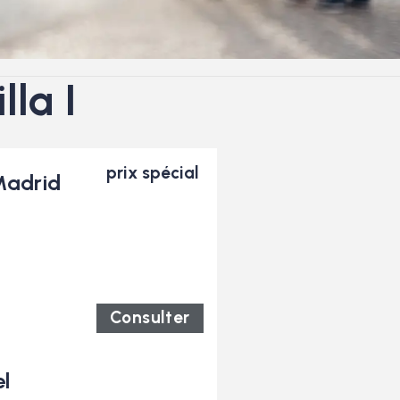
lla I
prix spécial
Madrid
Consulter
el