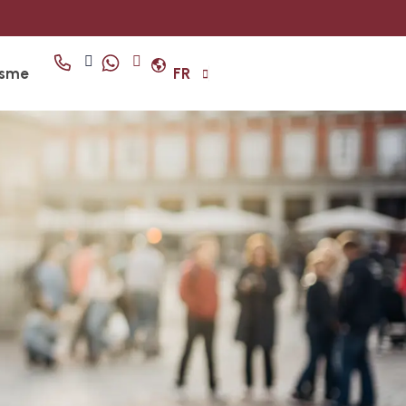
isme
FR