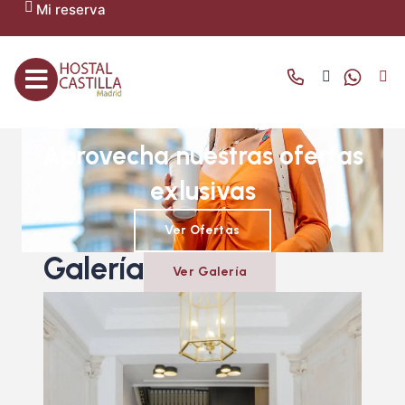
Mi reserva
OFERTAS Y PROMOCIONES
Aprovecha nuestras ofertas
exlusivas
Ver Ofertas
Galería
Ver Galería