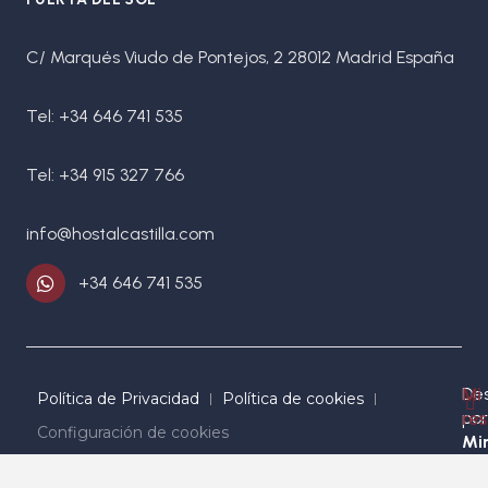
C/ Marqués Viudo de Pontejos, 2 28012 Madrid España
Tel: +34 646 741 535
Tel: +34 915 327 766
info@hostalcastilla.com
+34 646 741 535
Des
Mi
Política de Privacidad
Política de cookies
por
re
Configuración de cookies
Mir