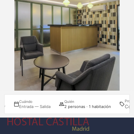
Prom
Cuándo
Quién
nar
Entrada — Salida
2 personas · 1 habitación